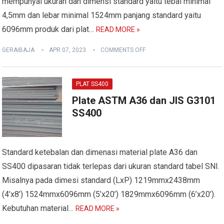
mempunyai ukuran dan dimensi standard yaitu tebal minimal
4,5mm dan lebar minimal 1524mm panjang standard yaitu
6096mm produk dari plat…
READ MORE »
GERAIBAJA
APR 07, 2023
COMMENTS OFF
PLAT SS400
Plate ASTM A36 dan JIS G3101
SS400
Standard ketebalan dan dimenasi material plate A36 dan
SS400 dipasaran tidak terlepas dari ukuran standard tabel SNI.
Misalnya pada dimesi standard (LxP) 1219mmx2438mm
(4’x8’) 1524mmx6096mm (5’x20’) 1829mmx6096mm (6’x20’).
Kebutuhan material…
READ MORE »