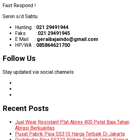
Fast Respond !
Senin s/d Sabtu
Hunting :
021 29491944
Faks :
021 29491945
E Mail :
geraibajaindo@gmail.com
HP/WA :
085864621700
Follow Us
Stay updated via social channels
Recent Posts
Jual Wear Resistant Plat Abrex 400 Pelat Baja Tahan
Abrasi Berkualitas
Pusat Pabrik Pipa SS310 Harga Terbaik Di Jakarta
Distributor Pipa SS310 Pilihan Terbaik Untuk Semua