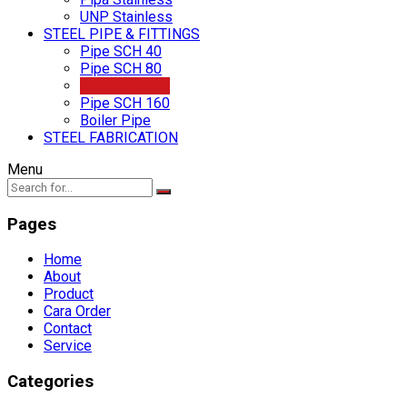
UNP Stainless
STEEL PIPE & FITTINGS
Pipe SCH 40
Pipe SCH 80
Pipe SCH 120
Pipe SCH 160
Boiler Pipe
STEEL FABRICATION
Menu
Pages
Home
About
Product
Cara Order
Contact
Service
Categories