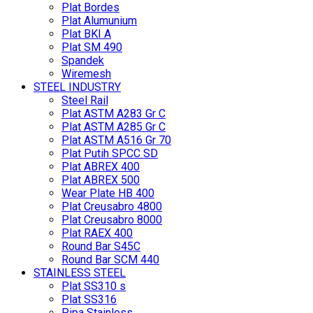
Plat Bordes
Plat Alumunium
Plat BKI A
Plat SM 490
Spandek
Wiremesh
STEEL INDUSTRY
Steel Rail
Plat ASTM A283 Gr C
Plat ASTM A285 Gr C
Plat ASTM A516 Gr 70
Plat Putih SPCC SD
Plat ABREX 400
Plat ABREX 500
Wear Plate HB 400
Plat Creusabro 4800
Plat Creusabro 8000
Plat RAEX 400
Round Bar S45C
Round Bar SCM 440
STAINLESS STEEL
Plat SS310 s
Plat SS316
Pipa Stainless