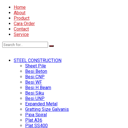
Home
About
Product
Cara Order
Contact
Service
STEEL CONSTRUCTION
Sheet Pile
Besi Beton
Besi CNP
Besi WF
Besi H Beam
Besi Siku
Besi UNP
Expanded Metal
Gratting Size Galvanis
Pipa Spiral
Plat A36
Plat SS400