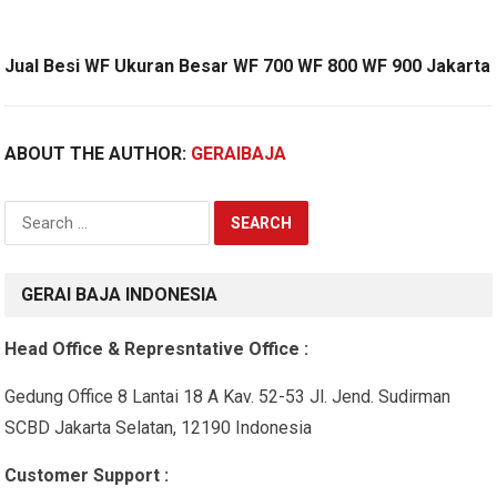
Jual Besi WF Ukuran Besar WF 700 WF 800 WF 900 Jakarta
ABOUT THE AUTHOR:
GERAIBAJA
S
e
a
r
GERAI BAJA INDONESIA
c
h
Head Office & Represntative Office :
f
o
Gedung Office 8 Lantai 18 A Kav. 52-53 Jl. Jend. Sudirman
r
SCBD Jakarta Selatan, 12190 Indonesia
:
Customer Support :