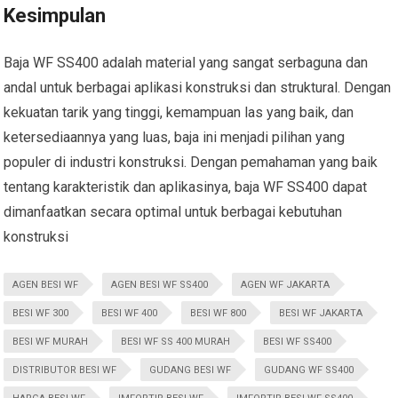
Kesimpulan
Baja WF SS400 adalah material yang sangat serbaguna dan
andal untuk berbagai aplikasi konstruksi dan struktural. Dengan
kekuatan tarik yang tinggi, kemampuan las yang baik, dan
ketersediaannya yang luas, baja ini menjadi pilihan yang
populer di industri konstruksi. Dengan pemahaman yang baik
tentang karakteristik dan aplikasinya, baja WF SS400 dapat
dimanfaatkan secara optimal untuk berbagai kebutuhan
konstruksi
AGEN BESI WF
AGEN BESI WF SS400
AGEN WF JAKARTA
BESI WF 300
BESI WF 400
BESI WF 800
BESI WF JAKARTA
BESI WF MURAH
BESI WF SS 400 MURAH
BESI WF SS400
DISTRIBUTOR BESI WF
GUDANG BESI WF
GUDANG WF SS400