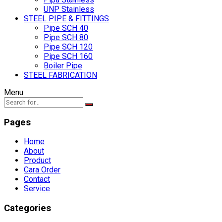
UNP Stainless
STEEL PIPE & FITTINGS
Pipe SCH 40
Pipe SCH 80
Pipe SCH 120
Pipe SCH 160
Boiler Pipe
STEEL FABRICATION
Menu
Pages
Home
About
Product
Cara Order
Contact
Service
Categories