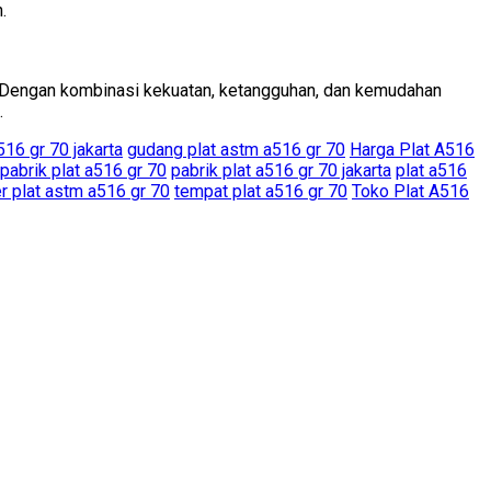
.
i. Dengan kombinasi kekuatan, ketangguhan, dan kemudahan
.
16 gr 70 jakarta
gudang plat astm a516 gr 70
Harga Plat A516
pabrik plat a516 gr 70
pabrik plat a516 gr 70 jakarta
plat a516
r plat astm a516 gr 70
tempat plat a516 gr 70
Toko Plat A516