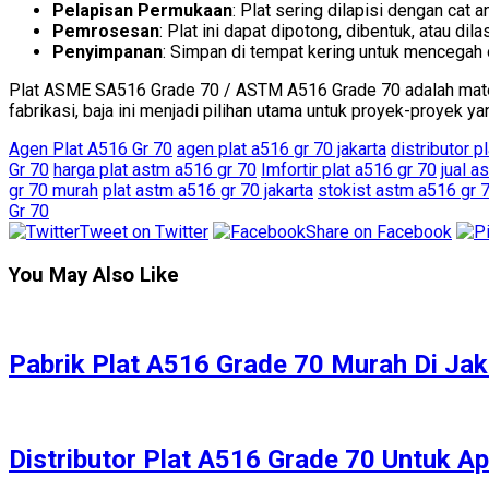
Pelapisan Permukaan
: Plat sering dilapisi dengan cat
Pemrosesan
: Plat ini dapat dipotong, dibentuk, atau dil
Penyimpanan
: Simpan di tempat kering untuk mencegah o
Plat ASME SA516 Grade 70 / ASTM A516 Grade 70 adalah materia
fabrikasi, baja ini menjadi pilihan utama untuk proyek-proyek y
Agen Plat A516 Gr 70
agen plat a516 gr 70 jakarta
distributor p
Gr 70
harga plat astm a516 gr 70
Imfortir plat a516 gr 70
jual a
gr 70 murah
plat astm a516 gr 70 jakarta
stokist astm a516 gr 
Gr 70
Tweet on Twitter
Share on Facebook
You May Also Like
Pabrik Plat A516 Grade 70 Murah Di Jak
Distributor Plat A516 Grade 70 Untuk Ap