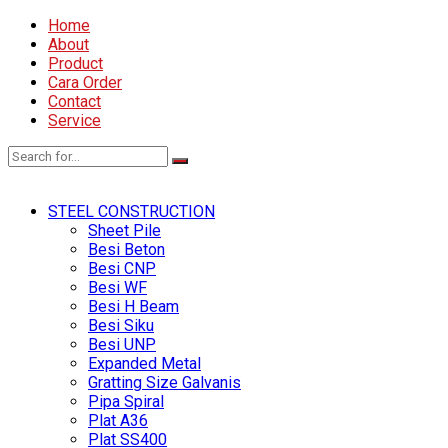
Home
About
Product
Cara Order
Contact
Service
STEEL CONSTRUCTION
Sheet Pile
Besi Beton
Besi CNP
Besi WF
Besi H Beam
Besi Siku
Besi UNP
Expanded Metal
Gratting Size Galvanis
Pipa Spiral
Plat A36
Plat SS400