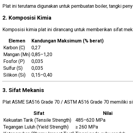
Plat ini terutama digunakan untuk pembuatan boiler, tangki pen
2. Komposisi Kimia
Komposisi kimia plat ini dirancang untuk memberikan sifat mek
Elemen
Kandungan Maksimum (% berat)
Karbon (C)
0,27
Mangan (Mn)
0,85–1,20
Fosfor (P)
0,035
Sulfur (S)
0,035
Silikon (Si)
0,15–0,40
3. Sifat Mekanis
Plat ASME SA516 Grade 70 / ASTM A516 Grade 70 memiliki sif
Sifat
Nilai
Kekuatan Tarik (Tensile Strength)
485–620 MPa
Tegangan Luluh (Yield Strength)
≥ 260 MPa