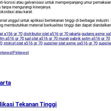
 anti-korosi atau galvanisasi untuk memperpanjang umur pemakaian
as tanpa mengurangi kinerjanya.
ksidasi atau karat.
l unggul untuk aplikasi bertekanan tinggi di berbagai industr
ang membutuhkan material berkualitas tinggi dan dapat diandalkan
lat a156 gr 70
distributor plat a516 gr 70 jakarta
gudang asme sa5
stm a516 gr 70
jual plat a516 gr 70 murah
pabrik astm a516 gr 70
70
stokist plat a516 gr 70
supplier plat asme sa516 gr 70
supplie
Pinterest
arta
likasi Tekanan Tinggi