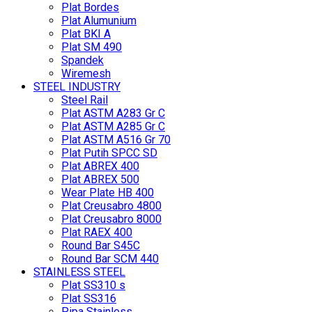
Plat Bordes
Plat Alumunium
Plat BKI A
Plat SM 490
Spandek
Wiremesh
STEEL INDUSTRY
Steel Rail
Plat ASTM A283 Gr C
Plat ASTM A285 Gr C
Plat ASTM A516 Gr 70
Plat Putih SPCC SD
Plat ABREX 400
Plat ABREX 500
Wear Plate HB 400
Plat Creusabro 4800
Plat Creusabro 8000
Plat RAEX 400
Round Bar S45C
Round Bar SCM 440
STAINLESS STEEL
Plat SS310 s
Plat SS316
Pipa Stainless