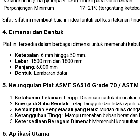
Ketangguhan (Charpy Impact Test)
Tinggi pada suhu rendah
Perpanjangan Minimum
17–21% (tergantung keteba
Sifat-sifat ini membuat baja ini ideal untuk aplikasi tekanan tin
4. Dimensi dan Bentuk
Plat ini tersedia dalam berbagai dimensi untuk memenuhi kebut
Ketebalan
: 6 mm hingga 50 mm.
Lebar
: 1500 mm dan 1800 mm
Panjang
: 6.000 mm
Bentuk
: Lembaran datar
5. Keunggulan Plat ASME SA516 Grade 70 / ASTM
Ketahanan Tekanan Tinggi
: Dirancang untuk digunakan 
Kinerja di Suhu Rendah
: Tetap tangguh dan tidak rapuh p
Kemampuan Pengelasan yang Baik
: Mudah dilas deng
Ketangguhan Tinggi
: Mampu menahan beban berat dan b
Ketersediaan Beragam Dimensi
: Memenuhi kebutuhan 
6. Aplikasi Utama