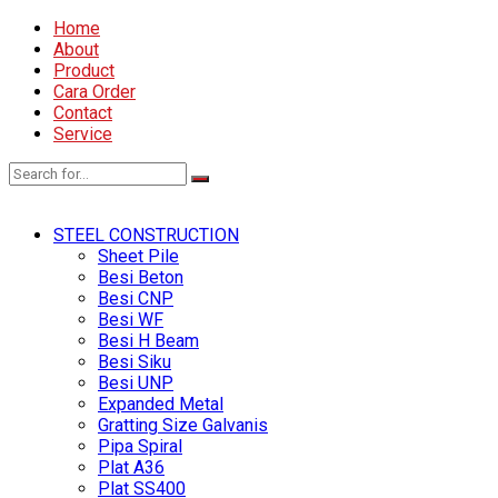
Home
About
Product
Cara Order
Contact
Service
STEEL CONSTRUCTION
Sheet Pile
Besi Beton
Besi CNP
Besi WF
Besi H Beam
Besi Siku
Besi UNP
Expanded Metal
Gratting Size Galvanis
Pipa Spiral
Plat A36
Plat SS400