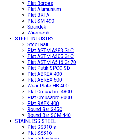
Plat Bordes
Plat Alumunium
Plat BKI A
Plat SM 490
Spandek
Wiremesh
STEEL INDUSTRY
Steel Rail
Plat ASTM A283 Gr C
Plat ASTM A285 Gr C
Plat ASTM A516 Gr 70
Plat Putih SPCC SD
Plat ABREX 400
Plat ABREX 500
Wear Plate HB 400
Plat Creusabro 4800
Plat Creusabro 8000
Plat RAEX 400
Round Bar S45C
Round Bar SCM 440
STAINLESS STEEL
Plat SS310 s
Plat SS316
Pipa Stainless