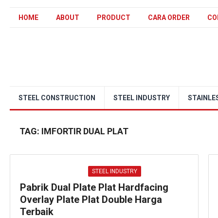
HOME
ABOUT
PRODUCT
CARA ORDER
CO
STEEL CONSTRUCTION
STEEL INDUSTRY
STAINLE
TAG:
IMFORTIR DUAL PLAT
STEEL INDUSTRY
Pabrik Dual Plate Plat Hardfacing
Overlay Plate Plat Double Harga
Terbaik