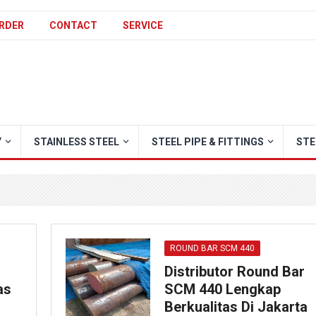
RDER
CONTACT
SERVICE
Y
STAINLESS STEEL
STEEL PIPE & FITTINGS
STE
ROUND BAR SCM 440
Distributor Round Bar
as
SCM 440 Lengkap
Berkualitas Di Jakarta