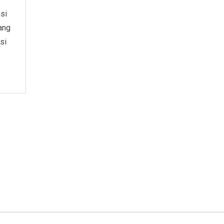
si
ang
si