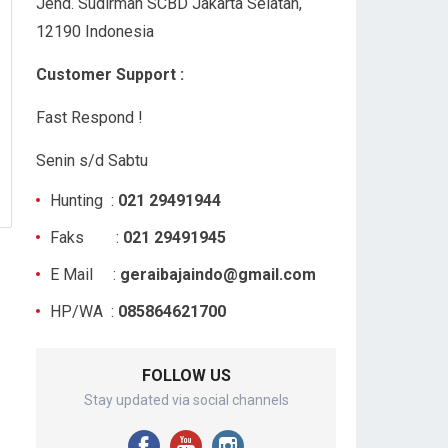
Jend. Sudirman SCBD Jakarta Selatan,
12190 Indonesia
Customer Support :
Fast Respond !
Senin s/d Sabtu
Hunting :
021 29491944
Faks :
021 29491945
E Mail :
geraibajaindo@gmail.com
HP/WA :
085864621700
FOLLOW US
Stay updated via social channels