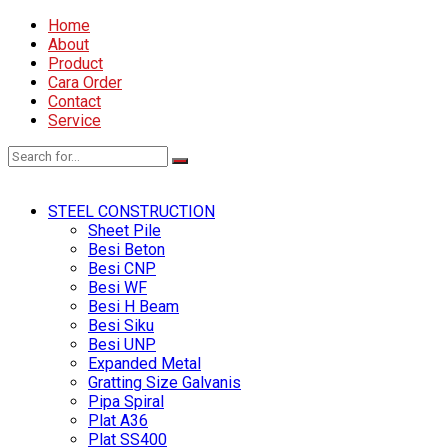
Home
About
Product
Cara Order
Contact
Service
STEEL CONSTRUCTION
Sheet Pile
Besi Beton
Besi CNP
Besi WF
Besi H Beam
Besi Siku
Besi UNP
Expanded Metal
Gratting Size Galvanis
Pipa Spiral
Plat A36
Plat SS400