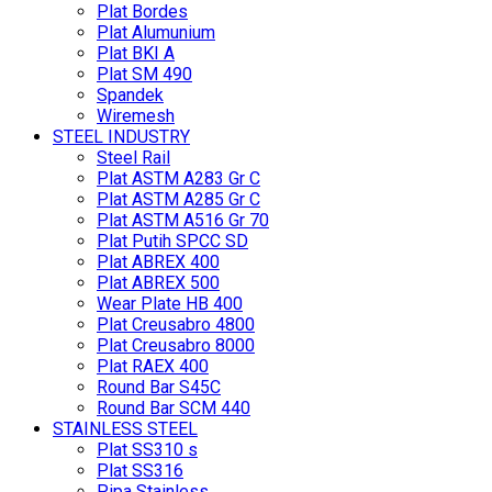
Plat Bordes
Plat Alumunium
Plat BKI A
Plat SM 490
Spandek
Wiremesh
STEEL INDUSTRY
Steel Rail
Plat ASTM A283 Gr C
Plat ASTM A285 Gr C
Plat ASTM A516 Gr 70
Plat Putih SPCC SD
Plat ABREX 400
Plat ABREX 500
Wear Plate HB 400
Plat Creusabro 4800
Plat Creusabro 8000
Plat RAEX 400
Round Bar S45C
Round Bar SCM 440
STAINLESS STEEL
Plat SS310 s
Plat SS316
Pipa Stainless