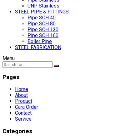
UNP Stainless
STEEL PIPE & FITTINGS
Pipe SCH 40
Pipe SCH 80
Pipe SCH 120
Pipe SCH 160
Boiler Pipe
STEEL FABRICATION
Menu
Pages
Home
About
Product
Cara Order
Contact
Service
Categories