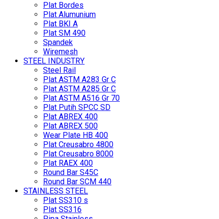
Plat Bordes
Plat Alumunium
Plat BKI A
Plat SM 490
Spandek
Wiremesh
STEEL INDUSTRY
Steel Rail
Plat ASTM A283 Gr C
Plat ASTM A285 Gr C
Plat ASTM A516 Gr 70
Plat Putih SPCC SD
Plat ABREX 400
Plat ABREX 500
Wear Plate HB 400
Plat Creusabro 4800
Plat Creusabro 8000
Plat RAEX 400
Round Bar S45C
Round Bar SCM 440
STAINLESS STEEL
Plat SS310 s
Plat SS316
Pipa Stainless