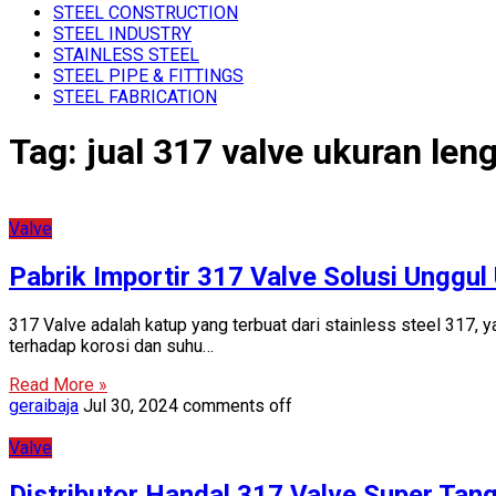
STEEL CONSTRUCTION
STEEL INDUSTRY
STAINLESS STEEL
STEEL PIPE & FITTINGS
STEEL FABRICATION
Tag:
jual 317 valve ukuran len
Valve
Pabrik Importir 317 Valve Solusi Unggul
317 Valve adalah katup yang terbuat dari stainless steel 317, 
terhadap korosi dan suhu…
Read More »
geraibaja
Jul 30, 2024
comments off
Valve
Distributor Handal 317 Valve Super Tan