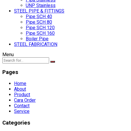
UNP Stainless
STEEL PIPE & FITTINGS
Pipe SCH 40
Pipe SCH 80
Pipe SCH 120
Pipe SCH 160
Boiler Pipe
STEEL FABRICATION
Menu
Pages
Home
About
Product
Cara Order
Contact
Service
Categories