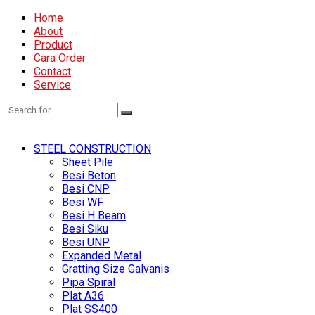
Home
About
Product
Cara Order
Contact
Service
STEEL CONSTRUCTION
Sheet Pile
Besi Beton
Besi CNP
Besi WF
Besi H Beam
Besi Siku
Besi UNP
Expanded Metal
Gratting Size Galvanis
Pipa Spiral
Plat A36
Plat SS400