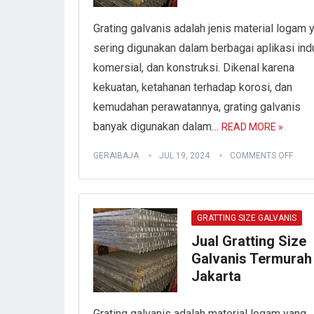
Grating galvanis adalah jenis material logam 
sering digunakan dalam berbagai aplikasi indu
komersial, dan konstruksi. Dikenal karena
kekuatan, ketahanan terhadap korosi, dan
kemudahan perawatannya, grating galvanis
banyak digunakan dalam…
READ MORE »
GERAIBAJA
JUL 19, 2024
COMMENTS OFF
GRATTING SIZE GALVANIS
Jual Gratting Size
Galvanis Termurah
Jakarta
Grating galvanis adalah material logam yang