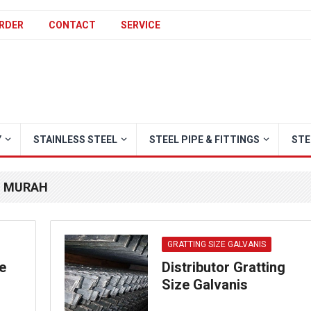
RDER
CONTACT
SERVICE
Y
STAINLESS STEEL
STEEL PIPE & FITTINGS
STE
S MURAH
GRATTING SIZE GALVANIS
e
Distributor Gratting
Size Galvanis