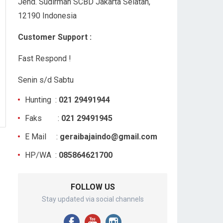
Jend. Sudirman SCBD Jakarta Selatan,
12190 Indonesia
Customer Support :
Fast Respond !
Senin s/d Sabtu
Hunting :
021 29491944
Faks :
021 29491945
E Mail :
geraibajaindo@gmail.com
HP/WA :
085864621700
FOLLOW US
Stay updated via social channels