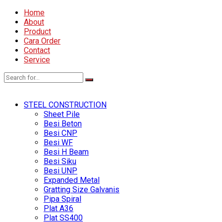
Home
About
Product
Cara Order
Contact
Service
STEEL CONSTRUCTION
Sheet Pile
Besi Beton
Besi CNP
Besi WF
Besi H Beam
Besi Siku
Besi UNP
Expanded Metal
Gratting Size Galvanis
Pipa Spiral
Plat A36
Plat SS400