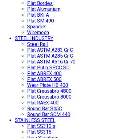
Plat Bordes
Plat Alumunium
Plat BKI A
Plat SM 490
Spandek
Wiremesh
STEEL INDUSTRY
Steel Rail
Plat ASTM A283 Gr C
Plat ASTM A285 Gr C
Plat ASTM A516 Gr 70
Plat Putih SPCC SD
Plat ABREX 400
Plat ABREX 500
Wear Plate HB 400
Plat Creusabro 4800
Plat Creusabro 8000
Plat RAEX 400
Round Bar S45C
Round Bar SCM 440
STAINLESS STEEL
Plat SS310 s
Plat SS316
Pipa Stainless