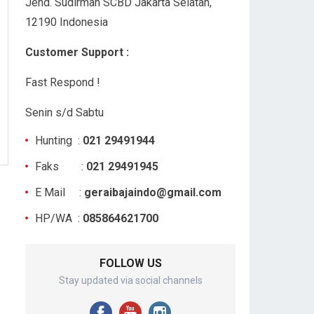
Jend. Sudirman SCBD Jakarta Selatan,
12190 Indonesia
Customer Support :
Fast Respond !
Senin s/d Sabtu
Hunting :
021 29491944
Faks :
021 29491945
E Mail :
geraibajaindo@gmail.com
HP/WA :
085864621700
FOLLOW US
Stay updated via social channels