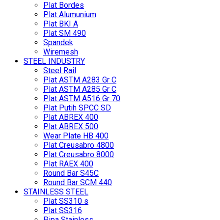
Plat Bordes
Plat Alumunium
Plat BKI A
Plat SM 490
Spandek
Wiremesh
STEEL INDUSTRY
Steel Rail
Plat ASTM A283 Gr C
Plat ASTM A285 Gr C
Plat ASTM A516 Gr 70
Plat Putih SPCC SD
Plat ABREX 400
Plat ABREX 500
Wear Plate HB 400
Plat Creusabro 4800
Plat Creusabro 8000
Plat RAEX 400
Round Bar S45C
Round Bar SCM 440
STAINLESS STEEL
Plat SS310 s
Plat SS316
Pipa Stainless