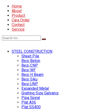
Home
About
Product
Cara Order
Contact
Service
STEEL CONSTRUCTION
Sheet Pile
Besi Beton
Besi CNP
Besi WF
Besi H Beam
Besi Siku
Besi UNP
Expanded Metal
Gratting Size Galvanis
Pipa Spiral
Plat A36
Plat SS400